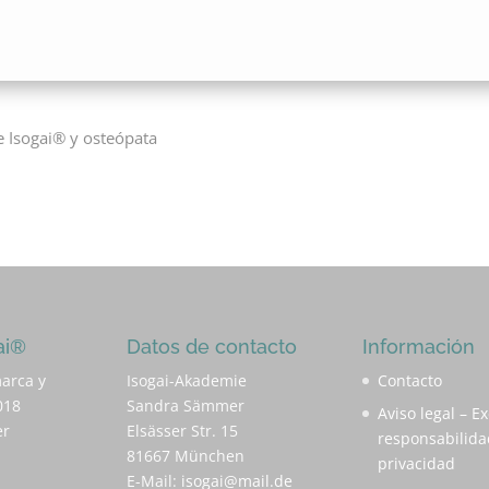
 Isogai® y osteópata
ai®
Datos de contacto
Información
arca y
Isogai-Akademie
Contacto
018
Sandra Sämmer
Aviso legal – E
er
Elsässer Str. 15
responsabilidad
81667 München
privacidad
E-Mail:
isogai@mail.de