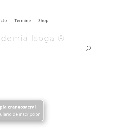
acto
Termine
Shop
ademia Isogai®
i
pia craneosacral
ulario de inscripción