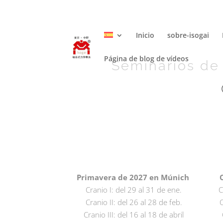
089-41559335
isogai@mail.de
Inicio
sobre-isogai
Página de blog de vídeos
Seminarios de
Primavera de 2027 en Múnich
:
Cranio I: del 29 al 31 de ene.
C
Cranio II: del 26 al 28 de feb.
C
Cranio III: del 16 al 18 de abril