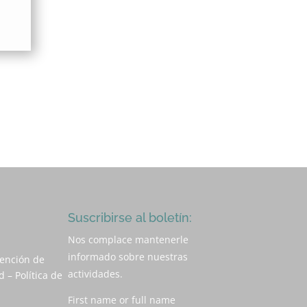
Suscribirse al boletín:
Nos complace mantenerle
informado sobre nuestras
xención de
actividades.
 – Política de
First name or full name