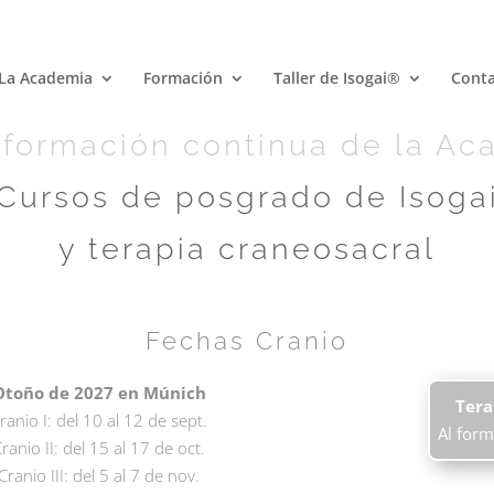
La Academia
Formación
Taller de Isogai®
Cont
 formación continua de la Ac
Cursos de posgrado de Isoga
y terapia craneosacral
Fechas Cranio
Otoño de 2027 en Múnich
Tera
ranio I: del 10 al 12 de sept.
Al form
ranio II: del 15 al 17 de oct.
Cranio III: del 5 al 7 de nov.