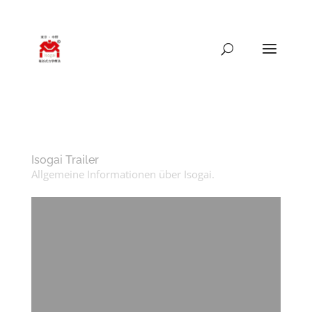
089-41559335
isogai@mail.de
Isogai Trailer
Allgemeine Informationen über Isogai.