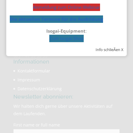
Sandra Sämmer
Anmeldung zum Online-Webinar
Kontaktdaten
Die aktuellen Termine für die Ausbildung
Isogai-Akademie
Sandra Sämmer
Isogai-Equipment
:
Elsässer Str. 15
Zum Isogai-Shop
81667 München
E-Mail:
isogai@mail.de
Info schlieÃen X
o89 – 41 55 93 35
Informationen
Kontaktformular
Impressum
Datenschutzerklärung
Newsletter abonnieren:
Wir halten dich gerne über unsere Aktivitäten auf
dem Laufenden.
First name or full name