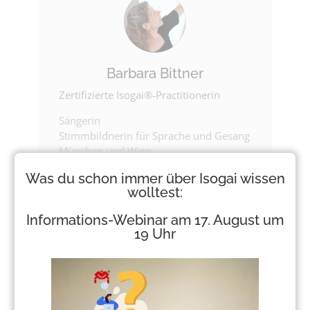
Barbara Bittner
Zertifizierte Isogai®-Practitionerin
Sängerin
Stimmbildnerin für Sprache und Gesang
München und Wien
0162 73 33 570
Was du schon immer über Isogai wissen
barbara-bittner@arcor.de
wolltest:
Informations-Webinar am 17. August um
19 Uhr