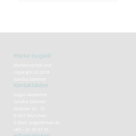
Marke Isogai®
Markenrechte und
copyright (c) 2018
Sandra Sämmer
Kontaktdaten
Isogai-Akademie
Sandra Sämmer
Elsässer Str. 15
81667 München
E-Mail:
isogai@mail.de
o89 – 41 55 93 35
Informationen