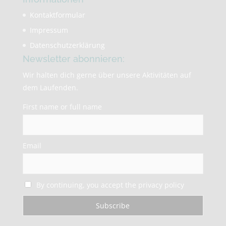
Kontaktformular
Impressum
Datenschutzerklärung
Newsletter abonnieren:
Wir halten dich gerne über unsere Aktivitäten auf
dem Laufenden.
First name or full name
Email
By continuing, you accept the privacy policy